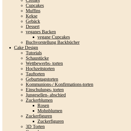
Cremes
Cupcakes
Muffins
Kekse
Gebäck
Dessert
veganes Backen
vegane Cupcakes
Buchvorstellung Backbücher
Cake Design
Tutorials
Schaustücke
Wettbewerbs- torten
Hochzeitstorten
Tauftorten
Geburtstagstorten
Kommunions-/ Konfirmations-torten
Einschulungs- torten
Jungesellen- abschied
Zuckerblumen
Rosen
Mohnblumen
Zuckerfiguren
Zuckerfiguren
3D Torten