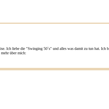
ise. Ich liebe die "Swinging 50`s" und alles was damit zu tun hat. Ic
u mehr über mich: