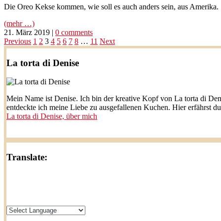
Die Oreo Kekse kommen, wie soll es auch anders sein, aus Amerika.
(mehr …)
21. März 2019
|
0 comments
Seitennummerierung
Previous
1
2
3
4
5
6
7
8
…
11
Next
der
La torta di Denise
Beiträge
Mein Name ist Denise. Ich bin der kreative Kopf von La torta di Den
entdeckte ich meine Liebe zu ausgefallenen Kuchen. Hier erfährst d
La torta di Denise, über mich
Translate: