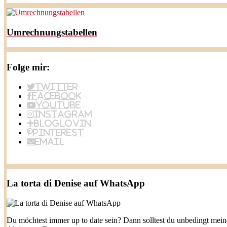
Umrechnungstabellen
Folge mir:
Twitter
Facebook
YouTube
Instagram
BlogLovin
Pinterest
Email
La torta di Denise auf WhatsApp
Du möchtest immer up to date sein? Dann solltest du unbedingt mei