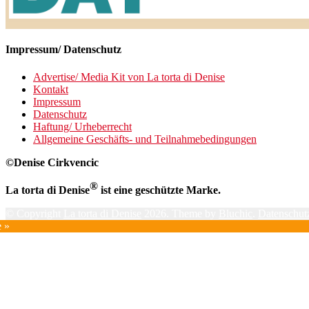
Impressum/ Datenschutz
Advertise/ Media Kit von La torta di Denise
Kontakt
Impressum
Datenschutz
Haftung/ Urheberrecht
Allgemeine Geschäfts- und Teilnahmebedingungen
©Denise Cirkvencic
®
La torta di Denise
ist eine geschützte Marke.
© Copyright
La torta di Denise
2026. Theme by
Bluchic
.
Datenschutz
e »