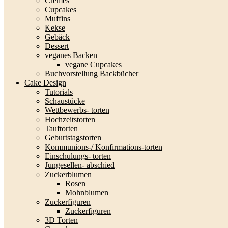
Cremes
Cupcakes
Muffins
Kekse
Gebäck
Dessert
veganes Backen
vegane Cupcakes
Buchvorstellung Backbücher
Cake Design
Tutorials
Schaustücke
Wettbewerbs- torten
Hochzeitstorten
Tauftorten
Geburtstagstorten
Kommunions-/ Konfirmations-torten
Einschulungs- torten
Jungesellen- abschied
Zuckerblumen
Rosen
Mohnblumen
Zuckerfiguren
Zuckerfiguren
3D Torten