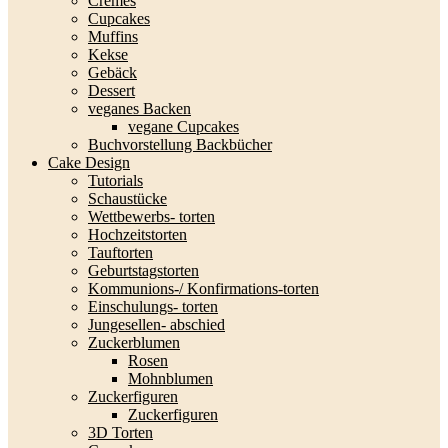
Cremes
Cupcakes
Muffins
Kekse
Gebäck
Dessert
veganes Backen
vegane Cupcakes
Buchvorstellung Backbücher
Cake Design
Tutorials
Schaustücke
Wettbewerbs- torten
Hochzeitstorten
Tauftorten
Geburtstagstorten
Kommunions-/ Konfirmations-torten
Einschulungs- torten
Jungesellen- abschied
Zuckerblumen
Rosen
Mohnblumen
Zuckerfiguren
Zuckerfiguren
3D Torten