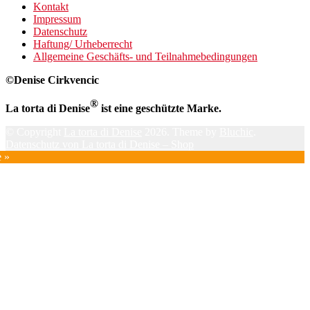
Kontakt
Impressum
Datenschutz
Haftung/ Urheberrecht
Allgemeine Geschäfts- und Teilnahmebedingungen
©Denise Cirkvencic
®
La torta di Denise
ist eine geschützte Marke.
© Copyright
La torta di Denise
2026. Theme by
Bluchic
.
Datenschutz von La torta di Denise – Shop
e »