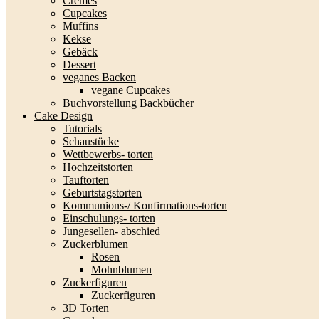
Cremes
Cupcakes
Muffins
Kekse
Gebäck
Dessert
veganes Backen
vegane Cupcakes
Buchvorstellung Backbücher
Cake Design
Tutorials
Schaustücke
Wettbewerbs- torten
Hochzeitstorten
Tauftorten
Geburtstagstorten
Kommunions-/ Konfirmations-torten
Einschulungs- torten
Jungesellen- abschied
Zuckerblumen
Rosen
Mohnblumen
Zuckerfiguren
Zuckerfiguren
3D Torten