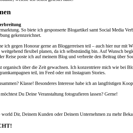
hmen
Verbreitung
arktung. So biete ich gesponserte Blogartikel samt Social Media Verb
rbung gekennzeichnet.
me ich gegen Honorar gerne an Bloggerreisen teil – auch hier nur mit
itgehend flexibel planen, da ich selbstständig bin. Auf Wunsch beglei
er Reise poste ich auf meinem Blog und verbreite den Beitrag über So
st organisch über die Zeit gewachsen. Ich konzentriere mich wie bei B
agramkampagnen teil, im Feed oder mit Instagram Stories.
sammen? Klasse! Besonderes Interesse habe ich an langfristigen Koop
möchtest Du Deine Veranstaltung fotografieren lassen? Gerne!
the world Dir, Deinem Kunden oder Deinem Unternehmen zu mehr Bekann
CHT!