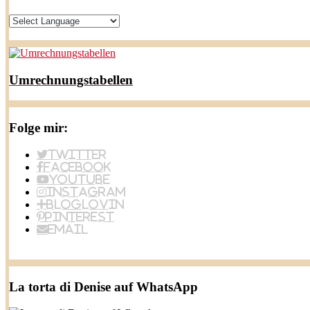
Umrechnungstabellen
Folge mir:
Twitter
Facebook
YouTube
Instagram
BlogLovin
Pinterest
Email
La torta di Denise auf WhatsApp