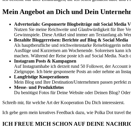
Mein Angebot an Dich und Dein Unterne
Advertorials: Gesponserte Blogbeiträge mit Social Media 
Nutzen Sie meine Reichweite und Glaubwürdigkeit für Ihre Verm
Gewinnspiele. Diese Artikel sind immer am Textanfang als We
Bezahlte Bloggerreisen: Berichte auf Blog & Social Media
Als hauptberufliche und reichweitenstarke Reisebloggerin neh
Ausflüge und Kurzreisen am Wochenende. Soloreisen kann ich we
machen. Während der Reise poste ich auf Social Media. Nach d
Instagram Posts & Kampagnen
Auf Instagramhabe ich derzeit rund 50 Follower, der Account i
Zielgruppe. Ich biete gesponserte Posts an oder nehme an Inst
Langfristige Kooperationen
Mein Blog und Ihre Destination/Unternehmen passen perfekt zu
Messe- und Produktfotos
Du benötigst Fotos für Deine Website oder Deinen Blog? Oder 
Schreib mir, für welche Art der Kooperation Du Dich interessierst.
Ich gebe gern mein kreatives Feedback dazu, wie Polka Dot travel 
ICH FREUE MICH SCHON AUF DEINE NACHRI