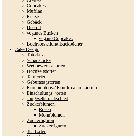
Cremes
Cupcakes
Muffins
Kekse
Gebäck
Dessert
veganes Backen
vegane Cupcakes
Buchvorstellung Backbücher
Cake Design
Tutorials
Schaustücke
Wettbewerbs- torten
Hochzeitstorten
Tauftorten
Geburtstagstorten
Kommunions-/ Konfirmations-torten
Einschulungs- torten
Jungesellen- abschied
Zuckerblumen
Rosen
Mohnblumen
Zuckerfiguren
Zuckerfiguren
3D Torten