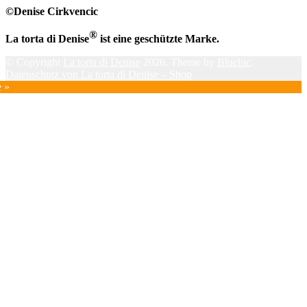
©Denise Cirkvencic
®
La torta di Denise
ist eine geschützte Marke.
© Copyright
La torta di Denise
2026. Theme by
Bluchic
.
Datenschutz von La torta di Denise – Shop
e »