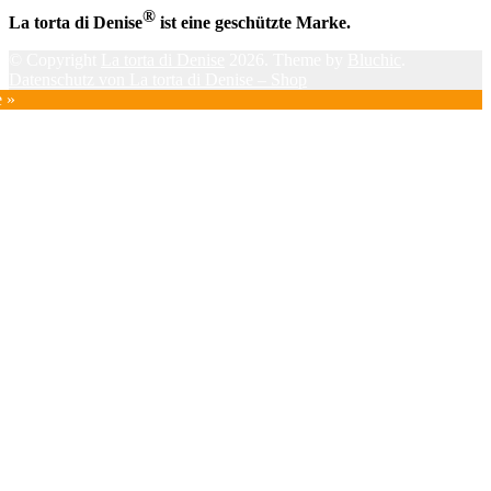
®
La torta di Denise
ist eine geschützte Marke.
© Copyright
La torta di Denise
2026. Theme by
Bluchic
.
Datenschutz von La torta di Denise – Shop
e »