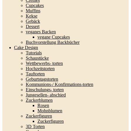
Cremes
Cupcakes
Muffins
Kekse
Gebäck
Dessert
veganes Backen
vegane Cupcakes
Buchvorstellung Backbücher
Cake Design
Tutorials
Schaustücke
Wettbewerbs- torten
Hochzeitstorten
Tauftorten
Geburtstagstorten
Kommunions-/ Konfirmations-torten
Einschulungs- torten
Jungesellen- abschied
Zuckerblumen
Rosen
Mohnblumen
Zuckerfiguren
Zuckerfiguren
3D Torten