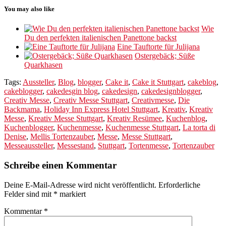
You may also like
Wie
Du den perfekten italienischen Panettone backst
Eine Tauftorte für Julijana
Ostergebäck; Süße
Quarkhasen
Tags:
Aussteller
,
Blog
,
blogger
,
Cake it
,
Cake it Stuttgart
,
cakeblog
,
cakeblogger
,
cakedesgin blog
,
cakedesign
,
cakedesignblogger
,
Creativ Messe
,
Creativ Messe Stuttgart
,
Creativmesse
,
Die
Backmama
,
Holiday Inn Express Hotel Stuttgart
,
Kreativ
,
Kreativ
Messe
,
Kreativ Messe Stuttgart
,
Kreativ Resümee
,
Kuchenblog
,
Kuchenblogger
,
Kuchenmesse
,
Kuchenmesse Stuttgart
,
La torta di
Denise
,
Mellis Tortenzauber
,
Messe
,
Messe Stuttgart
,
Messeaussteller
,
Messestand
,
Stuttgart
,
Tortenmesse
,
Tortenzauber
Schreibe einen Kommentar
Deine E-Mail-Adresse wird nicht veröffentlicht.
Erforderliche
Felder sind mit
*
markiert
Kommentar
*