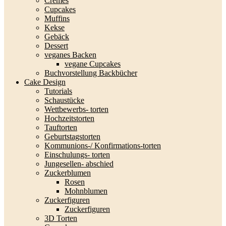
Cremes
Cupcakes
Muffins
Kekse
Gebäck
Dessert
veganes Backen
vegane Cupcakes
Buchvorstellung Backbücher
Cake Design
Tutorials
Schaustücke
Wettbewerbs- torten
Hochzeitstorten
Tauftorten
Geburtstagstorten
Kommunions-/ Konfirmations-torten
Einschulungs- torten
Jungesellen- abschied
Zuckerblumen
Rosen
Mohnblumen
Zuckerfiguren
Zuckerfiguren
3D Torten