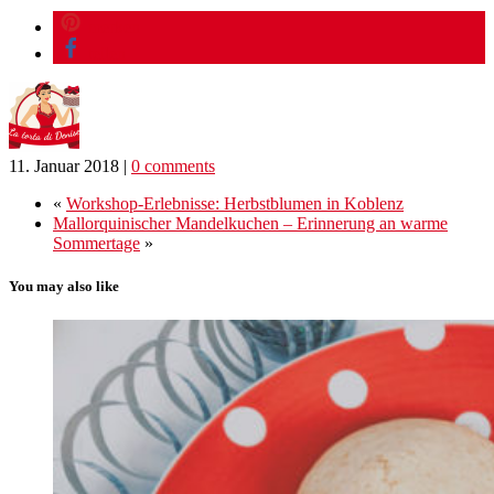
merken
teilen
11. Januar 2018
|
0 comments
«
Workshop-Erlebnisse: Herbstblumen in Koblenz
Mallorquinischer Mandelkuchen – Erinnerung an warme
Sommertage
»
You may also like