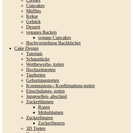
Cremes
Cupcakes
Muffins
Kekse
Gebäck
Dessert
veganes Backen
vegane Cupcakes
Buchvorstellung Backbücher
Cake Design
Tutorials
Schaustücke
Wettbewerbs- torten
Hochzeitstorten
Tauftorten
Geburtstagstorten
Kommunions-/ Konfirmations-torten
Einschulungs- torten
Jungesellen- abschied
Zuckerblumen
Rosen
Mohnblumen
Zuckerfiguren
Zuckerfiguren
3D Torten