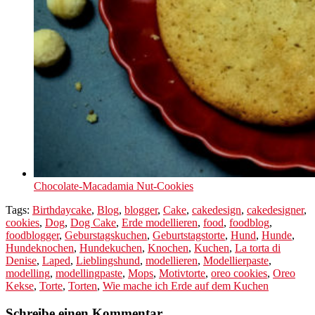
Chocolate-Macadamia Nut-Cookies
Tags:
Birthdaycake
,
Blog
,
blogger
,
Cake
,
cakedesign
,
cakedesigner
,
cookies
,
Dog
,
Dog Cake
,
Erde modellieren
,
food
,
foodblog
,
foodblogger
,
Geburstagskuchen
,
Geburtstagstorte
,
Hund
,
Hunde
,
Hundeknochen
,
Hundekuchen
,
Knochen
,
Kuchen
,
La torta di
Denise
,
Laped
,
Lieblingshund
,
modellieren
,
Modellierpaste
,
modelling
,
modellingpaste
,
Mops
,
Motivtorte
,
oreo cookies
,
Oreo
Kekse
,
Torte
,
Torten
,
Wie mache ich Erde auf dem Kuchen
Schreibe einen Kommentar