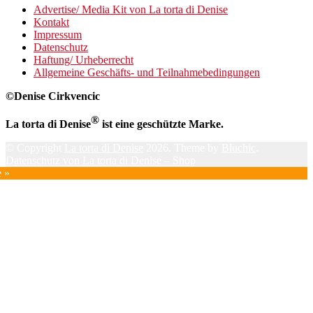
Advertise/ Media Kit von La torta di Denise
Kontakt
Impressum
Datenschutz
Haftung/ Urheberrecht
Allgemeine Geschäfts- und Teilnahmebedingungen
©Denise Cirkvencic
®
La torta di Denise
ist eine geschützte Marke.
© Copyright
La torta di Denise
2026. Theme by
Bluchic
.
Datenschutz von La torta di Denise – Shop
e »