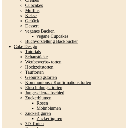
Cremes
Cupcakes
Muffins
Kekse
Gebäck
Dessert
veganes Backen
vegane Cupcakes
Buchvorstellung Backbücher
Cake Design
Tutorials
Schaustücke
Wettbewerbs- torten
Hochzeitstorten
Tauftorten
Geburtstagstorten
Kommunions-/ Konfirmations-torten
Einschulungs- torten
Jungesellen- abschied
Zuckerblumen
Rosen
Mohnblumen
Zuckerfiguren
Zuckerfiguren
3D Torten