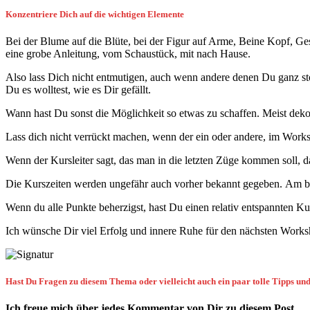
Konzentriere Dich auf die wichtigen Elemente
Bei der Blume auf die Blüte, bei der Figur auf Arme, Beine Kopf, 
eine grobe Anleitung, vom Schaustück, mit nach Hause.
Also lass Dich nicht entmutigen, auch wenn andere denen Du ganz sto
Du es wolltest, wie es Dir gefällt.
Wann hast Du sonst die Möglichkeit so etwas zu schaffen. Meist deko
Lass dich nicht verrückt machen, wenn der ein oder andere, im Work
Wenn der Kursleiter sagt, das man in die letzten Züge kommen soll,
Die Kurszeiten werden ungefähr auch vorher bekannt gegeben. Am best
Wenn du alle Punkte beherzigst, hast Du einen relativ entspannten Ku
Ich wünsche Dir viel Erfolg und innere Ruhe für den nächsten Works
Hast Du Fragen zu diesem Thema oder vielleicht auch ein paar tolle Tipps un
Ich freue mich über jedes Kommentar von Dir zu diesem Post.