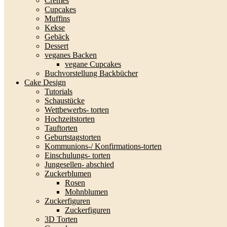
Cremes
Cupcakes
Muffins
Kekse
Gebäck
Dessert
veganes Backen
vegane Cupcakes
Buchvorstellung Backbücher
Cake Design
Tutorials
Schaustücke
Wettbewerbs- torten
Hochzeitstorten
Tauftorten
Geburtstagstorten
Kommunions-/ Konfirmations-torten
Einschulungs- torten
Jungesellen- abschied
Zuckerblumen
Rosen
Mohnblumen
Zuckerfiguren
Zuckerfiguren
3D Torten