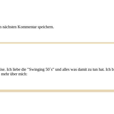
n nächsten Kommentar speichern.
ise. Ich liebe die "Swinging 50`s" und alles was damit zu tun hat. Ic
u mehr über mich: