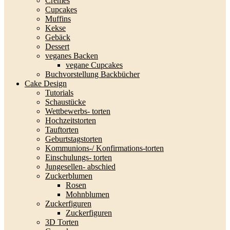
Cremes
Cupcakes
Muffins
Kekse
Gebäck
Dessert
veganes Backen
vegane Cupcakes
Buchvorstellung Backbücher
Cake Design
Tutorials
Schaustücke
Wettbewerbs- torten
Hochzeitstorten
Tauftorten
Geburtstagstorten
Kommunions-/ Konfirmations-torten
Einschulungs- torten
Jungesellen- abschied
Zuckerblumen
Rosen
Mohnblumen
Zuckerfiguren
Zuckerfiguren
3D Torten