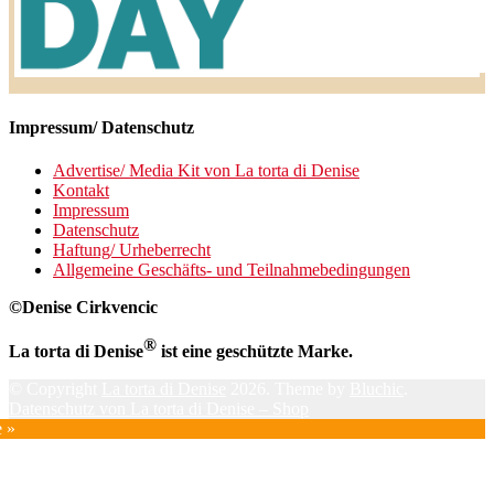
Impressum/ Datenschutz
Advertise/ Media Kit von La torta di Denise
Kontakt
Impressum
Datenschutz
Haftung/ Urheberrecht
Allgemeine Geschäfts- und Teilnahmebedingungen
©Denise Cirkvencic
®
La torta di Denise
ist eine geschützte Marke.
© Copyright
La torta di Denise
2026. Theme by
Bluchic
.
Datenschutz von La torta di Denise – Shop
e »