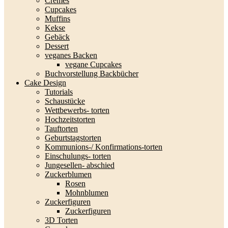
Cremes
Cupcakes
Muffins
Kekse
Gebäck
Dessert
veganes Backen
vegane Cupcakes
Buchvorstellung Backbücher
Cake Design
Tutorials
Schaustücke
Wettbewerbs- torten
Hochzeitstorten
Tauftorten
Geburtstagstorten
Kommunions-/ Konfirmations-torten
Einschulungs- torten
Jungesellen- abschied
Zuckerblumen
Rosen
Mohnblumen
Zuckerfiguren
Zuckerfiguren
3D Torten