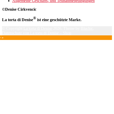
Allgemeine Geschäfts- und Teilnahmebedingungen
©Denise Cirkvencic
®
La torta di Denise
ist eine geschützte Marke.
© Copyright
La torta di Denise
2026. Theme by
Bluchic
.
Datenschutz von La torta di Denise – Shop
e »