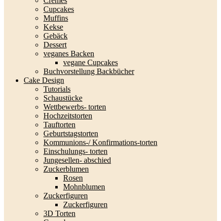
Cremes
Cupcakes
Muffins
Kekse
Gebäck
Dessert
veganes Backen
vegane Cupcakes
Buchvorstellung Backbücher
Cake Design
Tutorials
Schaustücke
Wettbewerbs- torten
Hochzeitstorten
Tauftorten
Geburtstagstorten
Kommunions-/ Konfirmations-torten
Einschulungs- torten
Jungesellen- abschied
Zuckerblumen
Rosen
Mohnblumen
Zuckerfiguren
Zuckerfiguren
3D Torten