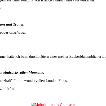
ungen zur Unterstützung von Kriegsveteranen und -Verwundeten.
e.
nen und Trauer.
epages anschauen:
ume, hatte ich beim durchblättern eines meiner Zuckerblumenbücher Lus
iese eindrucksvollen Momente.
herzhaft”
für die wundervollen London Fotos.
zu dürfen!