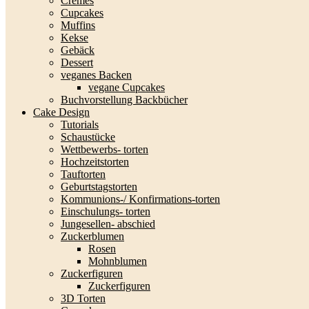
Cremes
Cupcakes
Muffins
Kekse
Gebäck
Dessert
veganes Backen
vegane Cupcakes
Buchvorstellung Backbücher
Cake Design
Tutorials
Schaustücke
Wettbewerbs- torten
Hochzeitstorten
Tauftorten
Geburtstagstorten
Kommunions-/ Konfirmations-torten
Einschulungs- torten
Jungesellen- abschied
Zuckerblumen
Rosen
Mohnblumen
Zuckerfiguren
Zuckerfiguren
3D Torten