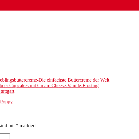
eblingsbuttercreme-Die einfachste Buttercreme der Welt
beer Cupcakes mit Cream Cheese-Vanille-Frosting
tuttgart
Poppy
sind mit
*
markiert