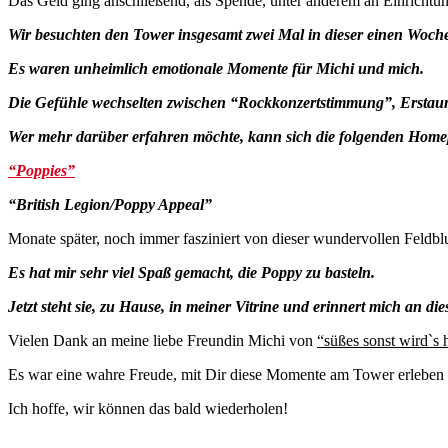
Das Geld ging anschließend, als Spende, unter anderem an Einricht
Wir besuchten den Tower insgesamt zwei Mal in dieser einen Woch
Es waren unheimlich emotionale Momente für Michi und mich.
Die Gefühle wechselten zwischen “Rockkonzertstimmung”, Erstau
Wer mehr darüber erfahren möchte, kann sich die folgenden Hom
“Poppies”
“British Legion/Poppy Appeal”
Monate später, noch immer fasziniert von dieser wundervollen Feldbl
Es hat mir sehr viel Spaß gemacht, die Poppy zu basteln.
Jetzt steht sie, zu Hause, in meiner Vitrine und erinnert mich an d
Vielen Dank an meine liebe Freundin Michi von
“süßes sonst wird`s 
Es war eine wahre Freude, mit Dir diese Momente am Tower erleben 
Ich hoffe, wir können das bald wiederholen!