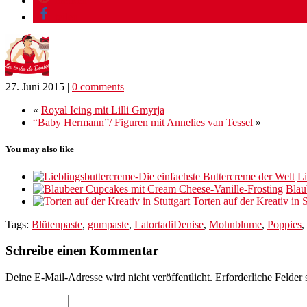
merken
teilen
27. Juni 2015
|
0 comments
«
Royal Icing mit Lilli Gmyrja
“Baby Hermann”/ Figuren mit Annelies van Tessel
»
You may also like
Li
Blau
Torten auf der Kreativ in S
Tags:
Blütenpaste
,
gumpaste
,
LatortadiDenise
,
Mohnblume
,
Poppies
,
Schreibe einen Kommentar
Deine E-Mail-Adresse wird nicht veröffentlicht.
Erforderliche Felder 