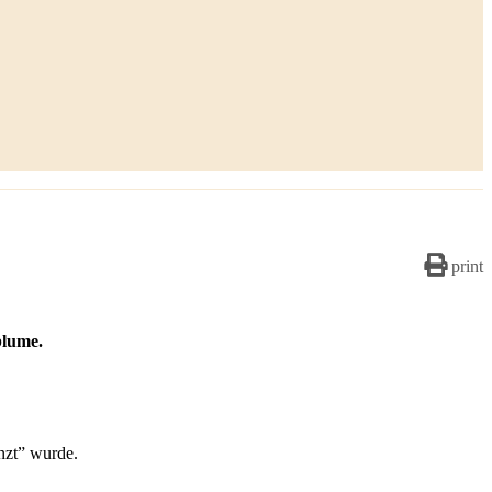
print
blume.
nzt” wurde.