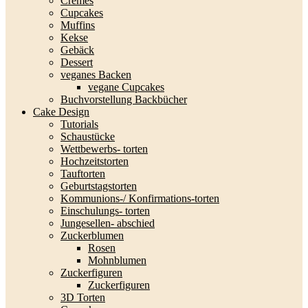
Cremes
Cupcakes
Muffins
Kekse
Gebäck
Dessert
veganes Backen
vegane Cupcakes
Buchvorstellung Backbücher
Cake Design
Tutorials
Schaustücke
Wettbewerbs- torten
Hochzeitstorten
Tauftorten
Geburtstagstorten
Kommunions-/ Konfirmations-torten
Einschulungs- torten
Jungesellen- abschied
Zuckerblumen
Rosen
Mohnblumen
Zuckerfiguren
Zuckerfiguren
3D Torten