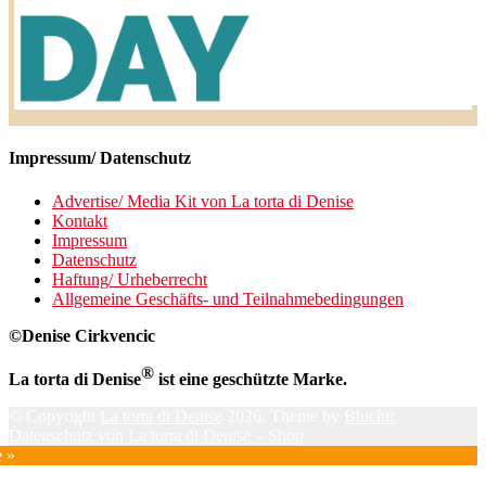
Impressum/ Datenschutz
Advertise/ Media Kit von La torta di Denise
Kontakt
Impressum
Datenschutz
Haftung/ Urheberrecht
Allgemeine Geschäfts- und Teilnahmebedingungen
©Denise Cirkvencic
®
La torta di Denise
ist eine geschützte Marke.
© Copyright
La torta di Denise
2026. Theme by
Bluchic
.
Datenschutz von La torta di Denise – Shop
e »