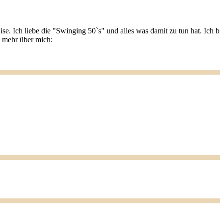
ise. Ich liebe die "Swinging 50`s" und alles was damit zu tun hat. Ic
u mehr über mich: