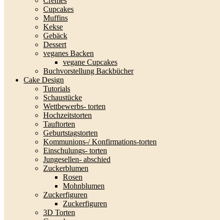
Cremes
Cupcakes
Muffins
Kekse
Gebäck
Dessert
veganes Backen
vegane Cupcakes
Buchvorstellung Backbücher
Cake Design
Tutorials
Schaustücke
Wettbewerbs- torten
Hochzeitstorten
Tauftorten
Geburtstagstorten
Kommunions-/ Konfirmations-torten
Einschulungs- torten
Jungesellen- abschied
Zuckerblumen
Rosen
Mohnblumen
Zuckerfiguren
Zuckerfiguren
3D Torten