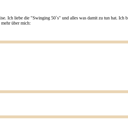
ise. Ich liebe die "Swinging 50`s" und alles was damit zu tun hat. Ic
u mehr über mich: