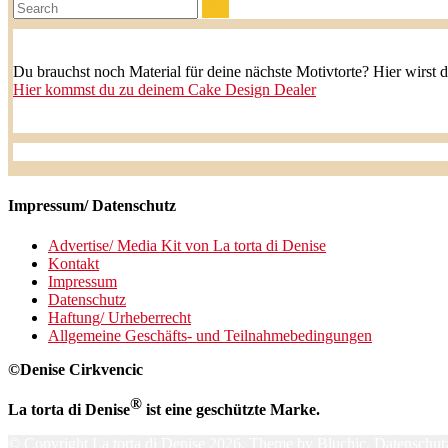
Search:
Du brauchst noch Material für deine nächste Motivtorte? Hier wirst 
Hier kommst du zu deinem Cake Design Dealer
Impressum/ Datenschutz
Advertise/ Media Kit von La torta di Denise
Kontakt
Impressum
Datenschutz
Haftung/ Urheberrecht
Allgemeine Geschäfts- und Teilnahmebedingungen
©Denise Cirkvencic
®
La torta di Denise
ist eine geschützte Marke.
© Copyright
La torta di Denise
2026. Theme by
Bluchic
.
Datenschutz