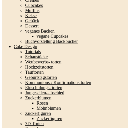
Cremes
Cupcakes
Muffins
Kekse
Gebäck
Dessert
veganes Backen
vegane Cupcakes
Buchvorstellung Backbücher
Cake Design
Tutorials
Schaustücke
Wettbewerbs- torten
Hochzeitstorten
Tauftorten
Geburtstagstorten
Kommunions-/ Konfirmations-torten
Einschulungs- torten
Jungesellen- abschied
Zuckerblumen
Rosen
Mohnblumen
Zuckerfiguren
Zuckerfiguren
3D Torten