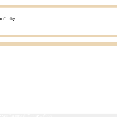
du fündig:
 von La torta di Denise – Shop