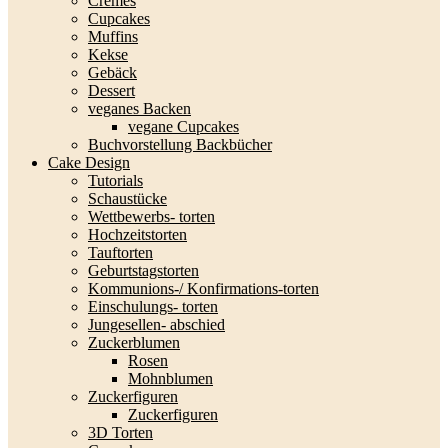
Cremes
Cupcakes
Muffins
Kekse
Gebäck
Dessert
veganes Backen
vegane Cupcakes
Buchvorstellung Backbücher
Cake Design
Tutorials
Schaustücke
Wettbewerbs- torten
Hochzeitstorten
Tauftorten
Geburtstagstorten
Kommunions-/ Konfirmations-torten
Einschulungs- torten
Jungesellen- abschied
Zuckerblumen
Rosen
Mohnblumen
Zuckerfiguren
Zuckerfiguren
3D Torten