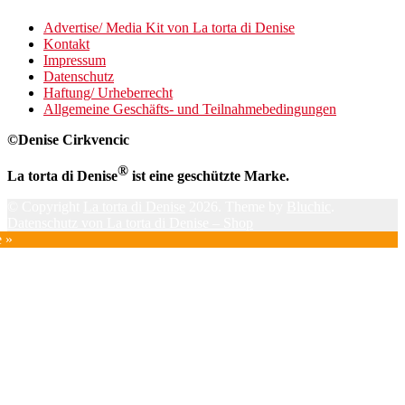
Advertise/ Media Kit von La torta di Denise
Kontakt
Impressum
Datenschutz
Haftung/ Urheberrecht
Allgemeine Geschäfts- und Teilnahmebedingungen
©Denise Cirkvencic
®
La torta di Denise
ist eine geschützte Marke.
© Copyright
La torta di Denise
2026. Theme by
Bluchic
.
Datenschutz von La torta di Denise – Shop
e »