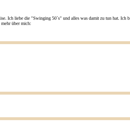
ise. Ich liebe die "Swinging 50`s" und alles was damit zu tun hat. Ic
u mehr über mich: