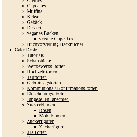
Cremes
Cupcakes
Muffins
Kekse
Gebäck
Dessert
veganes Backen
vegane Cupcakes
Buchvorstellung Backbücher
Cake Design
Tutorials
Schaustücke
Wettbewerbs- torten
Hochzeitstorten
Tauftorten
Geburtstagstorten
Kommunions-/ Konfirmations-torten
Einschulungs- torten
Jungesellen- abschied
Zuckerblumen
Rosen
Mohnblumen
Zuckerfiguren
Zuckerfiguren
3D Torten