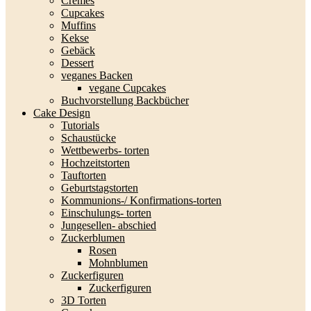
Cremes
Cupcakes
Muffins
Kekse
Gebäck
Dessert
veganes Backen
vegane Cupcakes
Buchvorstellung Backbücher
Cake Design
Tutorials
Schaustücke
Wettbewerbs- torten
Hochzeitstorten
Tauftorten
Geburtstagstorten
Kommunions-/ Konfirmations-torten
Einschulungs- torten
Jungesellen- abschied
Zuckerblumen
Rosen
Mohnblumen
Zuckerfiguren
Zuckerfiguren
3D Torten