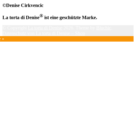
©Denise Cirkvencic
®
La torta di Denise
ist eine geschützte Marke.
© Copyright
La torta di Denise
2026. Theme by
Bluchic
.
Datenschutz von La torta di Denise – Shop
e »