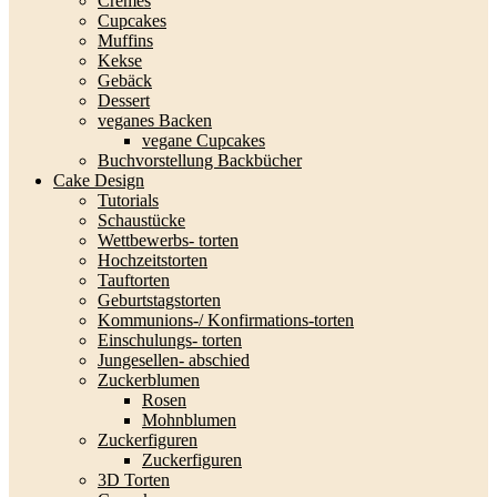
Cremes
Cupcakes
Muffins
Kekse
Gebäck
Dessert
veganes Backen
vegane Cupcakes
Buchvorstellung Backbücher
Cake Design
Tutorials
Schaustücke
Wettbewerbs- torten
Hochzeitstorten
Tauftorten
Geburtstagstorten
Kommunions-/ Konfirmations-torten
Einschulungs- torten
Jungesellen- abschied
Zuckerblumen
Rosen
Mohnblumen
Zuckerfiguren
Zuckerfiguren
3D Torten