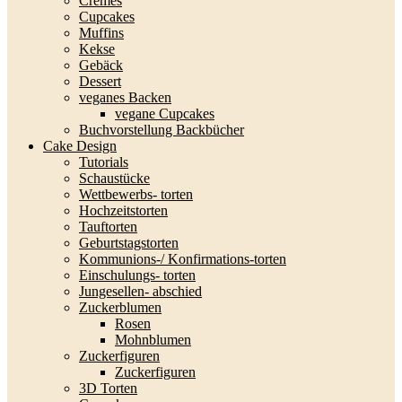
Cremes
Cupcakes
Muffins
Kekse
Gebäck
Dessert
veganes Backen
vegane Cupcakes
Buchvorstellung Backbücher
Cake Design
Tutorials
Schaustücke
Wettbewerbs- torten
Hochzeitstorten
Tauftorten
Geburtstagstorten
Kommunions-/ Konfirmations-torten
Einschulungs- torten
Jungesellen- abschied
Zuckerblumen
Rosen
Mohnblumen
Zuckerfiguren
Zuckerfiguren
3D Torten