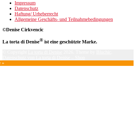
Impressum
Datenschutz
Haftung/ Urheberrecht
Allgemeine Geschäfts- und Teilnahmebedingungen
©Denise Cirkvencic
®
La torta di Denise
ist eine geschützte Marke.
© Copyright
La torta di Denise
2026. Theme by
Bluchic
.
Datenschutz von La torta di Denise – Shop
e »