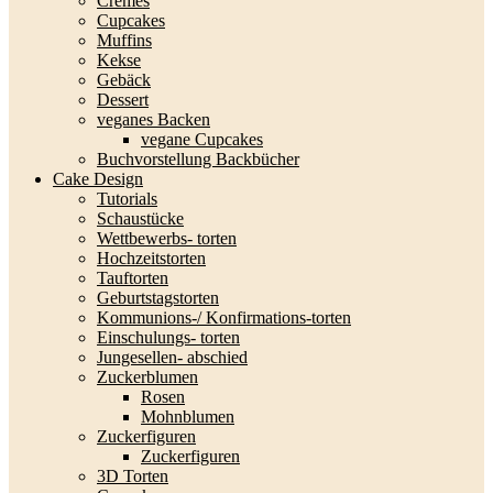
Cremes
Cupcakes
Muffins
Kekse
Gebäck
Dessert
veganes Backen
vegane Cupcakes
Buchvorstellung Backbücher
Cake Design
Tutorials
Schaustücke
Wettbewerbs- torten
Hochzeitstorten
Tauftorten
Geburtstagstorten
Kommunions-/ Konfirmations-torten
Einschulungs- torten
Jungesellen- abschied
Zuckerblumen
Rosen
Mohnblumen
Zuckerfiguren
Zuckerfiguren
3D Torten