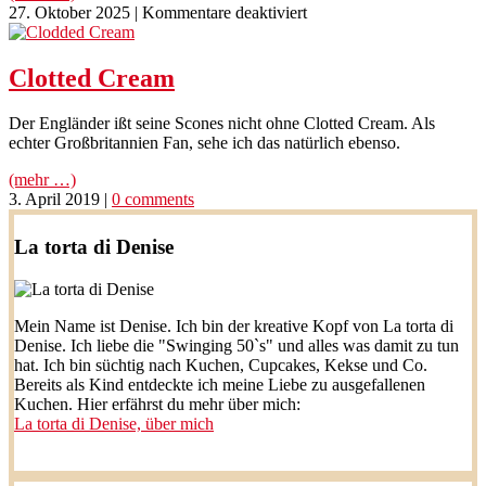
für
27. Oktober 2025
|
Kommentare deaktiviert
Britisches
Shortbread;
das
Clotted Cream
perfekte
Rezept
Der Engländer ißt seine Scones nicht ohne Clotted Cream. Als
für
echter Großbritannien Fan, sehe ich das natürlich ebenso.
Keksstempel
(mehr …)
3. April 2019
|
0 comments
La torta di Denise
Mein Name ist Denise. Ich bin der kreative Kopf von La torta di
Denise. Ich liebe die "Swinging 50`s" und alles was damit zu tun
hat. Ich bin süchtig nach Kuchen, Cupcakes, Kekse und Co.
Bereits als Kind entdeckte ich meine Liebe zu ausgefallenen
Kuchen. Hier erfährst du mehr über mich:
La torta di Denise, über mich