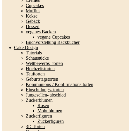
Cremes
Cupcakes
Muffins
Kekse
Gebäck
Dessert
veganes Backen
vegane Cupcakes
Buchvorstellung Backbücher
Cake Design
Tutorials
Schaustücke
Wettbewerbs- torten
Hochzeitstorten
Tauftorten
Geburtstagstorten
Kommunions-/ Konfirmations-torten
Einschulungs- torten
Jungesellen- abschied
Zuckerblumen
Rosen
Mohnblumen
Zuckerfiguren
Zuckerfiguren
3D Torten