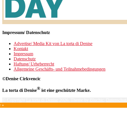
Impressum/ Datenschutz
Advertise/ Media Kit von La torta di Denise
Kontakt
Impressum
Datenschutz
Haftung/ Urheberrecht
Allgemeine Geschäfts- und Teilnahmebedingungen
©Denise Cirkvencic
®
La torta di Denise
ist eine geschützte Marke.
© Copyright
La torta di Denise
2026. Theme by
Bluchic
.
Datenschutz
e »