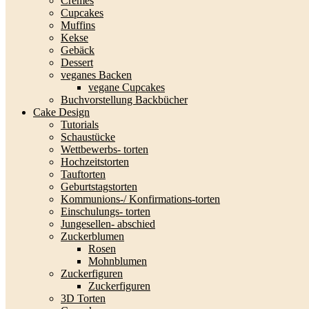
Cremes
Cupcakes
Muffins
Kekse
Gebäck
Dessert
veganes Backen
vegane Cupcakes
Buchvorstellung Backbücher
Cake Design
Tutorials
Schaustücke
Wettbewerbs- torten
Hochzeitstorten
Tauftorten
Geburtstagstorten
Kommunions-/ Konfirmations-torten
Einschulungs- torten
Jungesellen- abschied
Zuckerblumen
Rosen
Mohnblumen
Zuckerfiguren
Zuckerfiguren
3D Torten