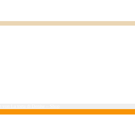
 von La torta di Denise – Shop