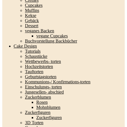
Cremes
Cupcakes
Muffins
Kekse
Gebäck
Dessert
veganes Backen
vegane Cupcakes
Buchvorstellung Backbücher
Cake Design
Tutorials
Schaustücke
Wettbewerbs- torten
Hochzeitstorten
Tauftorten
Geburtstagstorten
Kommunions-/ Konfirmations-torten
Einschulungs- torten
Jungesellen- abschied
Zuckerblumen
Rosen
Mohnblumen
Zuckerfiguren
Zuckerfiguren
3D Torten