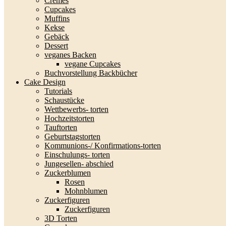
Cremes
Cupcakes
Muffins
Kekse
Gebäck
Dessert
veganes Backen
vegane Cupcakes
Buchvorstellung Backbücher
Cake Design
Tutorials
Schaustücke
Wettbewerbs- torten
Hochzeitstorten
Tauftorten
Geburtstagstorten
Kommunions-/ Konfirmations-torten
Einschulungs- torten
Jungesellen- abschied
Zuckerblumen
Rosen
Mohnblumen
Zuckerfiguren
Zuckerfiguren
3D Torten