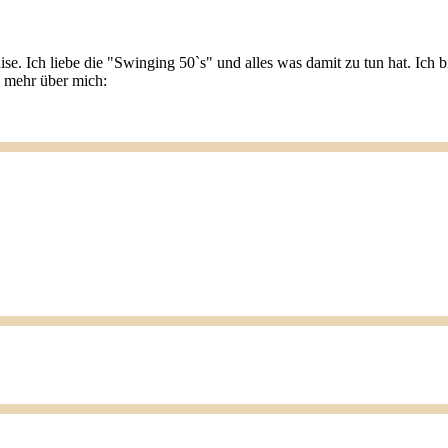
ise. Ich liebe die "Swinging 50`s" und alles was damit zu tun hat. Ic
u mehr über mich: