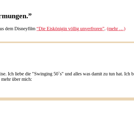
armungen.”
 aus dem Disneyfilm
“Die Eiskönigin völlig unverfroren”
.
(mehr …)
ise. Ich liebe die "Swinging 50`s" und alles was damit zu tun hat. Ic
u mehr über mich: