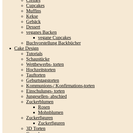
Cremes
Cupcakes
Muffins
Kekse
Gebäck
Dessert
veganes Backen
vegane Cupcakes
Buchvorstellung Backbücher
Cake Design
Tutorials
Schaustücke
Wettbewerbs- torten
Hochzeitstorten
Tauftorten
Geburtstagstorten
Kommunions-/ Konfirmations-torten
Einschulungs- torten
Jungesellen- abschied
Zuckerblumen
Rosen
Mohnblumen
Zuckerfiguren
Zuckerfiguren
3D Torten