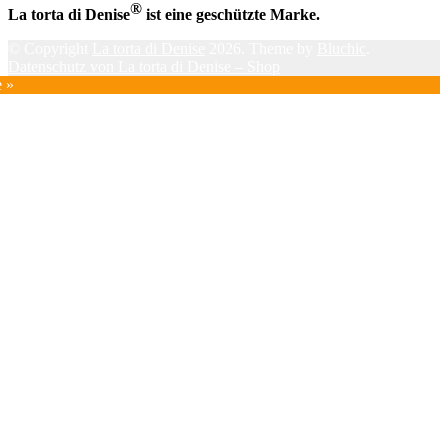
®
La torta di Denise
ist eine geschützte Marke.
© Copyright
La torta di Denise
2026. Theme by
Bluchic
.
Datenschutz von La torta di Denise – Shop
e »