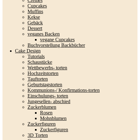
Cremes
Cupcakes
Muffins
Kekse
Gebäck
Dessert
veganes Backen
vegane Cupcakes
Buchvorstellung Backbücher
Cake Design
Tutorials
Schaustücke
Wettbewerbs- torten
Hochzeitstorten
Tauftorten
Geburtstagstorten
Kommunions-/ Konfirmations-torten
Einschulungs- torten
Jungesellen- abschied
Zuckerblumen
Rosen
Mohnblumen
Zuckerfiguren
Zuckerfiguren
3D Torten