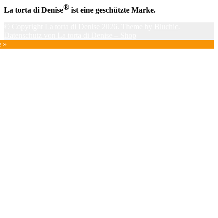
®
La torta di Denise
ist eine geschützte Marke.
© Copyright
La torta di Denise
2026. Theme by
Bluchic
.
Datenschutz von La torta di Denise – Shop
e »