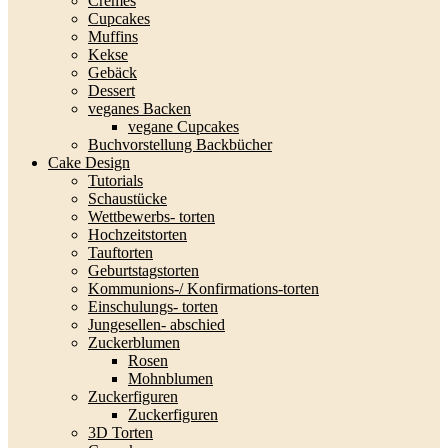
Cremes
Cupcakes
Muffins
Kekse
Gebäck
Dessert
veganes Backen
vegane Cupcakes
Buchvorstellung Backbücher
Cake Design
Tutorials
Schaustücke
Wettbewerbs- torten
Hochzeitstorten
Tauftorten
Geburtstagstorten
Kommunions-/ Konfirmations-torten
Einschulungs- torten
Jungesellen- abschied
Zuckerblumen
Rosen
Mohnblumen
Zuckerfiguren
Zuckerfiguren
3D Torten