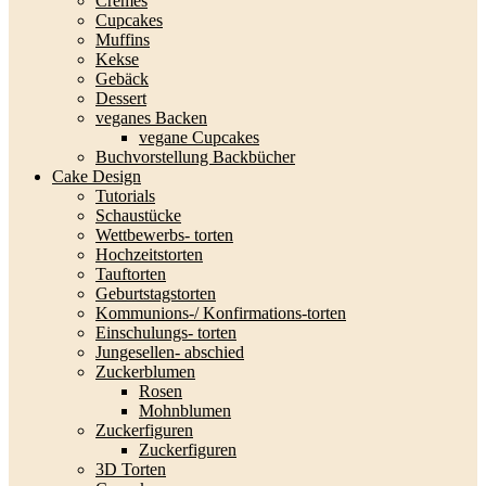
Cremes
Cupcakes
Muffins
Kekse
Gebäck
Dessert
veganes Backen
vegane Cupcakes
Buchvorstellung Backbücher
Cake Design
Tutorials
Schaustücke
Wettbewerbs- torten
Hochzeitstorten
Tauftorten
Geburtstagstorten
Kommunions-/ Konfirmations-torten
Einschulungs- torten
Jungesellen- abschied
Zuckerblumen
Rosen
Mohnblumen
Zuckerfiguren
Zuckerfiguren
3D Torten