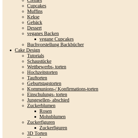
Cremes
Cupcakes
Muffins
Kekse
Gebäck
Dessert
veganes Backen
vegane Cupcakes
Buchvorstellung Backbücher
Cake Design
Tutorials
Schaustücke
Wettbewerbs- torten
Hochzeitstorten
Tauftorten
Geburtstagstorten
Kommunions-/ Konfirmations-torten
Einschulungs- torten
Jungesellen- abschied
Zuckerblumen
Rosen
Mohnblumen
Zuckerfiguren
Zuckerfiguren
3D Torten