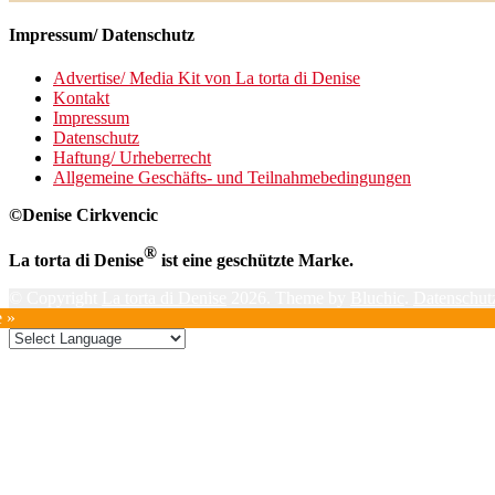
Impressum/ Datenschutz
Advertise/ Media Kit von La torta di Denise
Kontakt
Impressum
Datenschutz
Haftung/ Urheberrecht
Allgemeine Geschäfts- und Teilnahmebedingungen
©Denise Cirkvencic
®
La torta di Denise
ist eine geschützte Marke.
© Copyright
La torta di Denise
2026. Theme by
Bluchic
.
Datenschutz
e »